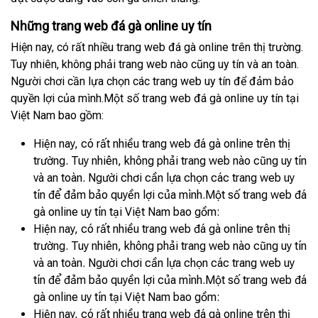
Những trang web đá gà online uy tín
Hiện nay, có rất nhiều trang web đá gà online trên thị trường.
Tuy nhiên, không phải trang web nào cũng uy tín và an toàn.
Người chơi cần lựa chọn các trang web uy tín để đảm bảo
quyền lợi của mình.Một số trang web đá gà online uy tín tại
Việt Nam bao gồm:
Hiện nay, có rất nhiều trang web đá gà online trên thị
trường. Tuy nhiên, không phải trang web nào cũng uy tín
và an toàn. Người chơi cần lựa chọn các trang web uy
tín để đảm bảo quyền lợi của mình.Một số trang web đá
gà online uy tín tại Việt Nam bao gồm:
Hiện nay, có rất nhiều trang web đá gà online trên thị
trường. Tuy nhiên, không phải trang web nào cũng uy tín
và an toàn. Người chơi cần lựa chọn các trang web uy
tín để đảm bảo quyền lợi của mình.Một số trang web đá
gà online uy tín tại Việt Nam bao gồm:
Hiện nay, có rất nhiều trang web đá gà online trên thị