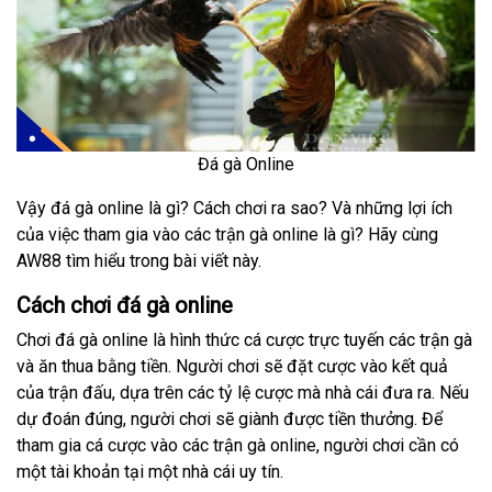
Đá gà Online
Vậy đá gà online là gì? Cách chơi ra sao? Và những lợi ích
của việc tham gia vào các trận gà online là gì? Hãy cùng
AW88 tìm hiểu trong bài viết này.
Cách chơi đá gà online
Chơi đá gà online là hình thức cá cược trực tuyến các trận gà
và ăn thua bằng tiền. Người chơi sẽ đặt cược vào kết quả
của trận đấu, dựa trên các tỷ lệ cược mà nhà cái đưa ra. Nếu
dự đoán đúng, người chơi sẽ giành được tiền thưởng. Để
tham gia cá cược vào các trận gà online, người chơi cần có
một tài khoản tại một nhà cái uy tín.