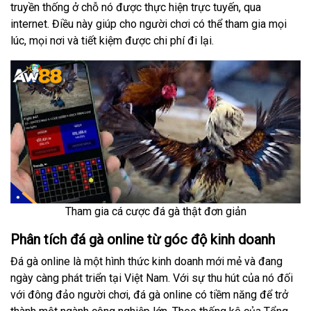
truyền thống ở chỗ nó được thực hiện trực tuyến, qua
internet. Điều này giúp cho người chơi có thể tham gia mọi
lúc, mọi nơi và tiết kiệm được chi phí đi lại.
Tham gia cá cược đá gà thật đơn giản
Phân tích đá gà online từ góc độ kinh doanh
Đá gà online là một hình thức kinh doanh mới mẻ và đang
ngày càng phát triển tại Việt Nam. Với sự thu hút của nó đối
với đông đảo người chơi, đá gà online có tiềm năng để trở