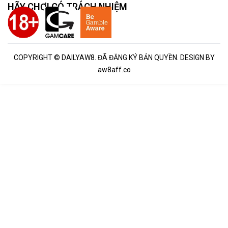
HÃY CHƠI CÓ TRÁCH NHIỆM
COPYRIGHT © DAILYAW8. ĐÃ ĐĂNG KÝ BẢN QUYỀN. DESIGN BY
aw8aff.co