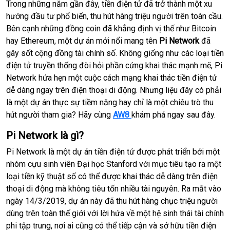
Trong những năm gần đây, tiền điện tử đã trở thành một xu
hướng đầu tư phổ biến, thu hút hàng triệu người trên toàn cầu.
Bên cạnh những đồng coin đã khẳng định vị thế như Bitcoin
hay Ethereum, một dự án mới nổi mang tên
Pi Network
đã
gây sốt cộng đồng tài chính số. Không giống như các loại tiền
điện tử truyền thống đòi hỏi phần cứng khai thác mạnh mẽ, Pi
Network hứa hẹn một cuộc cách mạng khai thác tiền điện tử
dễ dàng ngay trên điện thoại di động. Nhưng liệu đây có phải
là một dự án thực sự tiềm năng hay chỉ là một chiêu trò thu
hút người tham gia? Hãy cùng
AW8
khám phá ngay sau đây.
Pi Network là gì?
Pi Network là một dự án tiền điện tử được phát triển bởi một
nhóm cựu sinh viên Đại học Stanford với mục tiêu tạo ra một
loại tiền kỹ thuật số có thể được khai thác dễ dàng trên điện
thoại di động mà không tiêu tốn nhiều tài nguyên. Ra mắt vào
ngày 14/3/2019, dự án này đã thu hút hàng chục triệu người
dùng trên toàn thế giới với lời hứa về một hệ sinh thái tài chính
phi tập trung, nơi ai cũng có thể tiếp cận và sở hữu tiền điện