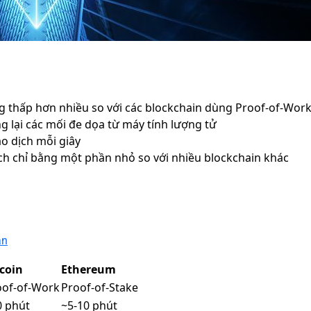
g thấp hơn nhiều so với các blockchain dùng Proof-of-Wor
g lại các mối đe dọa từ máy tính lượng tử
o dịch mỗi giây
dịch chỉ bằng một phần nhỏ so với nhiều blockchain khác
àn
tcoin
Ethereum
oof-of-Work
Proof-of-Stake
0 phút
~5-10 phút