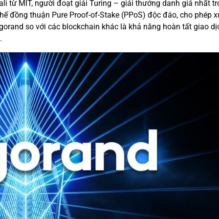
ali từ MIT, người đoạt giải Turing – giải thưởng danh giá nhất 
 đồng thuận Pure Proof-of-Stake (PPoS) độc đáo, cho phép xử l
gorand so với các blockchain khác là khả năng hoàn tất giao d
.