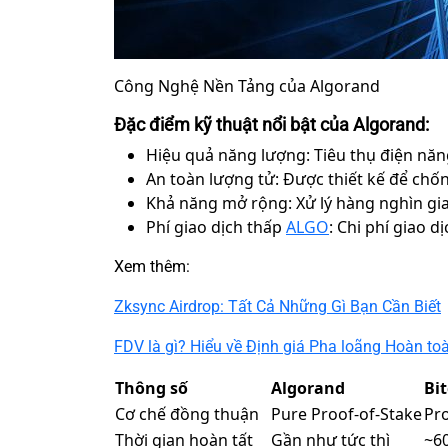
Công Nghệ Nền Tảng của Algorand
Đặc điểm kỹ thuật nổi bật của Algorand:
Hiệu quả năng lượng: Tiêu thụ điện năn
An toàn lượng tử: Được thiết kế để chốn
Khả năng mở rộng: Xử lý hàng nghìn gia
Phí giao dịch thấp
ALGO
: Chi phí giao 
Xem thêm:
Zksync Airdrop: Tất Cả Những Gì Bạn Cần Biết
FDV là gì? Hiểu về Định giá Pha loãng Hoàn to
Thông số
Algorand
Bi
Cơ chế đồng thuận
Pure Proof-of-Stake
Pr
Thời gian hoàn tất
Gần như tức thì
~6