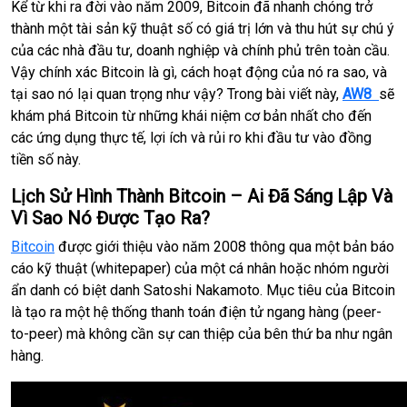
Kể từ khi ra đời vào năm 2009, Bitcoin đã nhanh chóng trở
thành một tài sản kỹ thuật số có giá trị lớn và thu hút sự chú ý
của các nhà đầu tư, doanh nghiệp và chính phủ trên toàn cầu.
Vậy chính xác Bitcoin là gì, cách hoạt động của nó ra sao, và
tại sao nó lại quan trọng như vậy? Trong bài viết này,
AW8
sẽ
khám phá Bitcoin từ những khái niệm cơ bản nhất cho đến
các ứng dụng thực tế, lợi ích và rủi ro khi đầu tư vào đồng
tiền số này.
Lịch Sử Hình Thành Bitcoin – Ai Đã Sáng Lập Và
Vì Sao Nó Được Tạo Ra?
Bitcoin
được giới thiệu vào năm 2008 thông qua một bản báo
cáo kỹ thuật (whitepaper) của một cá nhân hoặc nhóm người
ẩn danh có biệt danh Satoshi Nakamoto. Mục tiêu của Bitcoin
là tạo ra một hệ thống thanh toán điện tử ngang hàng (peer-
to-peer) mà không cần sự can thiệp của bên thứ ba như ngân
hàng.