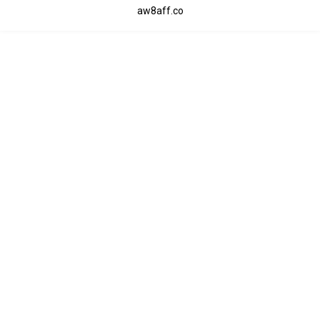
aw8aff.co