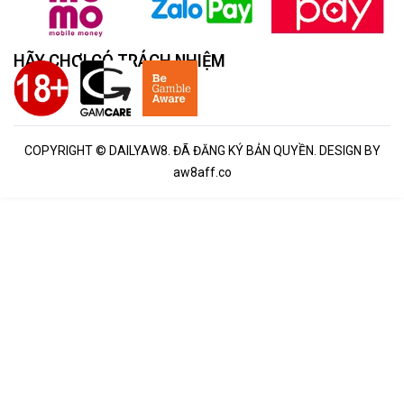
HÃY CHƠI CÓ TRÁCH NHIỆM
COPYRIGHT © DAILYAW8. ĐÃ ĐĂNG KÝ BẢN QUYỀN. DESIGN BY
aw8aff.co