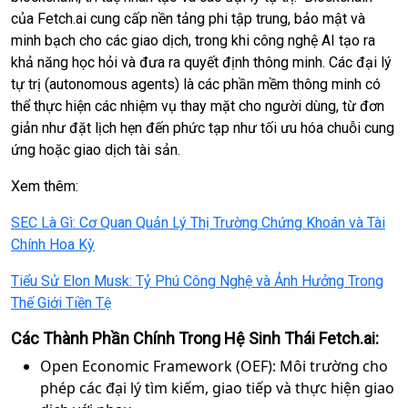
của Fetch.ai cung cấp nền tảng phi tập trung, bảo mật và
minh bạch cho các giao dịch, trong khi công nghệ AI tạo ra
khả năng học hỏi và đưa ra quyết định thông minh. Các đại lý
tự trị (autonomous agents) là các phần mềm thông minh có
thể thực hiện các nhiệm vụ thay mặt cho người dùng, từ đơn
giản như đặt lịch hẹn đến phức tạp như tối ưu hóa chuỗi cung
ứng hoặc giao dịch tài sản.
Xem thêm:
SEC Là Gì: Cơ Quan Quản Lý Thị Trường Chứng Khoán và Tài
Chính Hoa Kỳ
Tiểu Sử Elon Musk: Tỷ Phú Công Nghệ và Ảnh Hưởng Trong
Thế Giới Tiền Tệ
Các Thành Phần Chính Trong Hệ Sinh Thái Fetch.ai:
Open Economic Framework (OEF): Môi trường cho
phép các đại lý tìm kiếm, giao tiếp và thực hiện giao