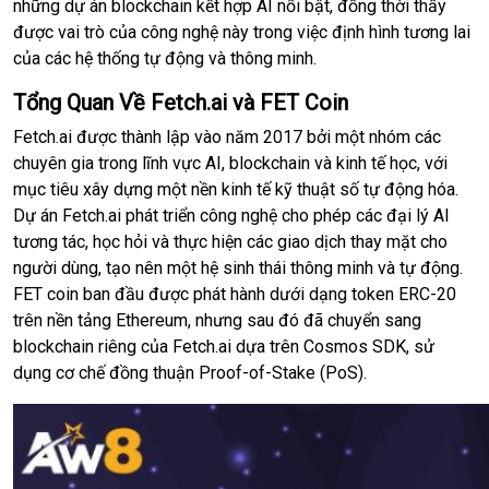
những dự án blockchain kết hợp AI nổi bật, đồng thời thấy
được vai trò của công nghệ này trong việc định hình tương lai
của các hệ thống tự động và thông minh.
Tổng Quan Về Fetch.ai và FET Coin
Fetch.ai được thành lập vào năm 2017 bởi một nhóm các
chuyên gia trong lĩnh vực AI, blockchain và kinh tế học, với
mục tiêu xây dựng một nền kinh tế kỹ thuật số tự động hóa.
Dự án Fetch.ai phát triển công nghệ cho phép các đại lý AI
tương tác, học hỏi và thực hiện các giao dịch thay mặt cho
người dùng, tạo nên một hệ sinh thái thông minh và tự động.
FET coin ban đầu được phát hành dưới dạng token ERC-20
trên nền tảng Ethereum, nhưng sau đó đã chuyển sang
blockchain riêng của Fetch.ai dựa trên Cosmos SDK, sử
dụng cơ chế đồng thuận Proof-of-Stake (PoS).