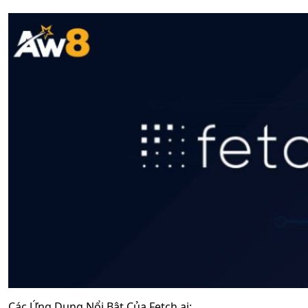
Các Ứng Dụng Nổi Bật Của Fetch.ai: