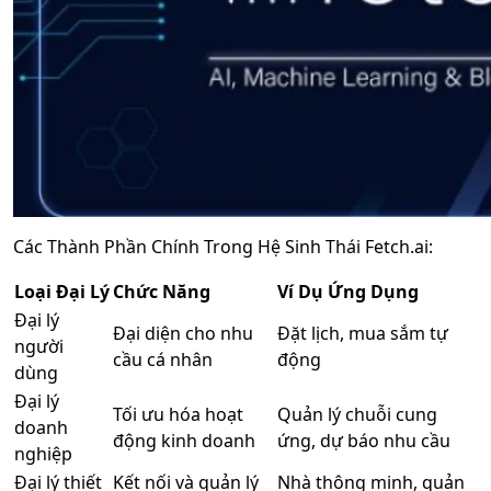
Các Thành Phần Chính Trong Hệ Sinh Thái Fetch.ai:
Loại Đại Lý
Chức Năng
Ví Dụ Ứng Dụng
Đại lý
Đại diện cho nhu
Đặt lịch, mua sắm tự
người
cầu cá nhân
động
dùng
Đại lý
Tối ưu hóa hoạt
Quản lý chuỗi cung
doanh
động kinh doanh
ứng, dự báo nhu cầu
nghiệp
Đại lý thiết
Kết nối và quản lý
Nhà thông minh, quản