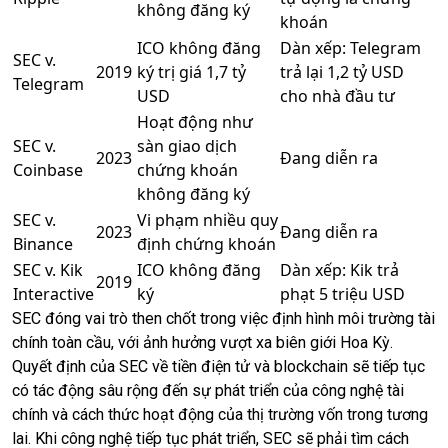
không đăng ký
khoán
ICO không đăng
Dàn xếp: Telegram
SEC v.
2019
ký trị giá 1,7 tỷ
trả lại 1,2 tỷ USD
Telegram
USD
cho nhà đầu tư
Hoạt động như
SEC v.
sàn giao dịch
2023
Đang diễn ra
Coinbase
chứng khoán
không đăng ký
SEC v.
Vi phạm nhiều quy
2023
Đang diễn ra
Binance
định chứng khoán
SEC v. Kik
ICO không đăng
Dàn xếp: Kik trả
2019
Interactive
ký
phạt 5 triệu USD
SEC đóng vai trò then chốt trong việc định hình môi trường tài
chính toàn cầu, với ảnh hưởng vượt xa biên giới Hoa Kỳ.
Quyết định của SEC về tiền điện tử và blockchain sẽ tiếp tục
có tác động sâu rộng đến sự phát triển của công nghệ tài
chính và cách thức hoạt động của thị trường vốn trong tương
lai. Khi công nghệ tiếp tục phát triển, SEC sẽ phải tìm cách