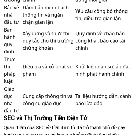
Bảo vệ
Đảm bảo minh bạch
Yêu cầu công bố thông
nhà
thông tin và ngăn
tin, điều tra gian lận
đầu tư
chặn gian lận
Ban
Xây dựng và thực thi
Quy định về chào bán
hành
quy tắc cho thị trường
công khai, báo cáo tài
quy
chứng khoán
chính
định
Thực
thi
Điều tra và xử phạt vi
Khởi kiện dân sự, áp đặt
pháp
phạm
hình phạt hành chính
luật
Giáo
dục
Cung cấp thông tin và
Tài liệu hướng dẫn, cảnh
nhà
công cụ giáo dục
báo lừa đảo
đầu tư
SEC và Thị Trường Tiền Điện Tử
Quan điểm của SEC về tiền điện tử đã trở thành chủ đề gây
tranh cãi, với cơ quan này liên tục khẳng định rằng nhiều