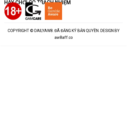
HÃY CHƠI CÓ TRÁCH NHIỆM
COPYRIGHT © DAILYAW8. ĐÃ ĐĂNG KÝ BẢN QUYỀN. DESIGN BY
aw8aff.co