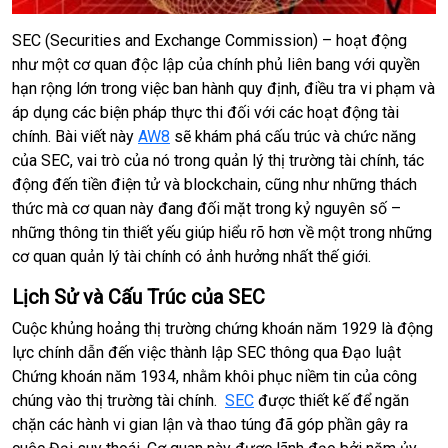
SEC (Securities and Exchange Commission) – hoạt động
như một cơ quan độc lập của chính phủ liên bang với quyền
hạn rộng lớn trong việc ban hành quy định, điều tra vi phạm và
áp dụng các biện pháp thực thi đối với các hoạt động tài
chính. Bài viết này
AW8
sẽ khám phá cấu trúc và chức năng
của SEC, vai trò của nó trong quản lý thị trường tài chính, tác
động đến tiền điện tử và blockchain, cũng như những thách
thức mà cơ quan này đang đối mặt trong kỷ nguyên số –
những thông tin thiết yếu giúp hiểu rõ hơn về một trong những
cơ quan quản lý tài chính có ảnh hưởng nhất thế giới.
Lịch Sử và Cấu Trúc của SEC
Cuộc khủng hoảng thị trường chứng khoán năm 1929 là động
lực chính dẫn đến việc thành lập SEC thông qua Đạo luật
Chứng khoán năm 1934, nhằm khôi phục niềm tin của công
chúng vào thị trường tài chính.
SEC
được thiết kế để ngăn
chặn các hành vi gian lận và thao túng đã góp phần gây ra