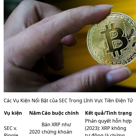
Các Vụ Kiện Nổi Bật của SEC Trong Lĩnh Vực Tiền Điện Tử
Vụ kiện
Năm
Cáo buộc chính
Kết quả/Tình trạng
Phán quyết hỗn hợp
Bán XRP như
SEC v.
(2023): XRP không
2020
chứng khoán
Ripple
tự động là chứng