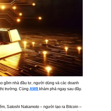
bao gồm nhà đầu tư, người dùng và các doanh
 thị trường. Cùng
AW8
khám phá ngay sau đây.
iếm, Satoshi Nakamoto – người tạo ra Bitcoin –