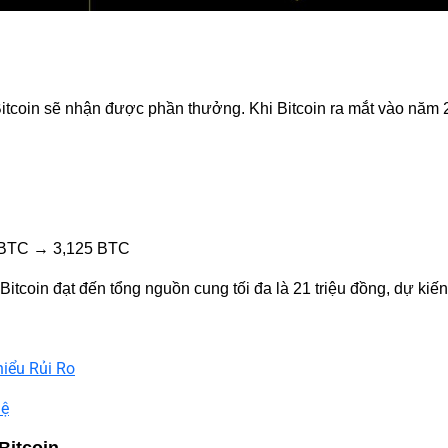
Bitcoin sẽ nhận được phần thưởng. Khi Bitcoin ra mắt vào năm
5 BTC → 3,125 BTC
 Bitcoin đạt đến tổng nguồn cung tối đa là 21 triệu đồng, dự ki
iểu Rủi Ro
hệ