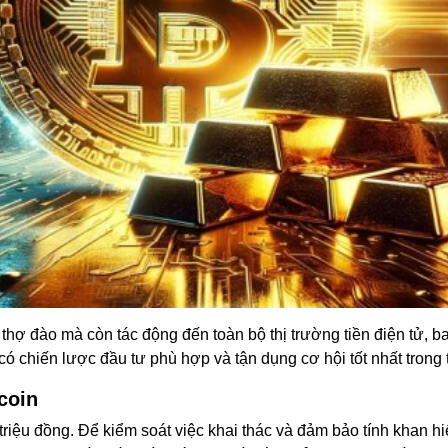
hợ đào mà còn tác động đến toàn bộ thị trường tiền điện tử, 
có chiến lược đầu tư phù hợp và tận dụng cơ hội tốt nhất trong
coin
triệu đồng. Để kiểm soát việc khai thác và đảm bảo tính khan h