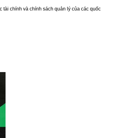
c tài chính và chính sách quản lý của các quốc