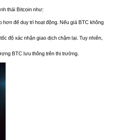
h thái Bitcoin như:
ao hơn để duy trì hoạt động. Nếu giá BTC không
tốc độ xác nhận giao dịch chậm lại. Tuy nhiên,
ượng BTC lưu thông trên thị trường.