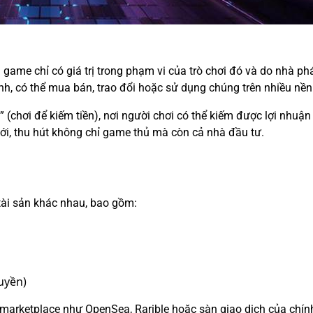
g game chỉ có giá trị trong phạm vi của trò chơi đó và do nhà p
nh, có thể mua bán, trao đổi hoặc sử dụng chúng trên nhiều nề
 (chơi để kiếm tiền), nơi người chơi có thể kiếm được lợi nhuận
ới, thu hút không chỉ game thủ mà còn cả nhà đầu tư.
tài sản khác nhau, bao gồm:
uyền)
marketplace như OpenSea, Rarible hoặc sàn giao dịch của chính