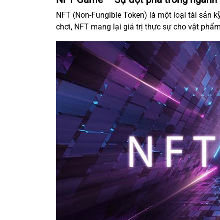
NFT (Non-Fungible Token) là một loại tài sản kỹ
chơi, NFT mang lại giá trị thực sự cho vật phẩ