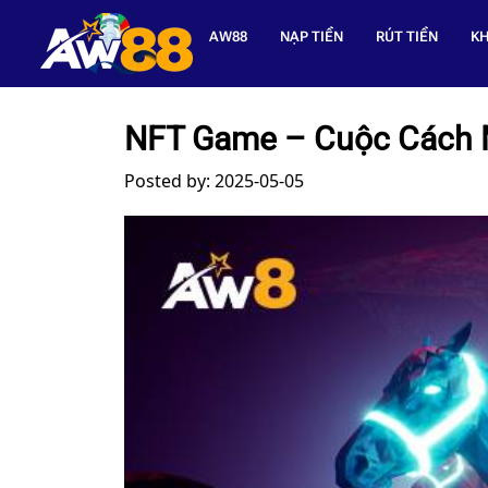
AW88
NẠP TIỀN
RÚT TIỀN
KH
NFT Game – Cuộc Cách M
Posted by: 2025-05-05