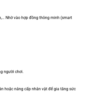
n,… Nhờ vào hợp đồng thông minh (smart
g người chơi.
bán hoặc nâng cấp nhân vật để gia tăng sức