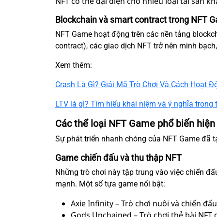
NFT có thể đại diện cho nhiều loại tài sản k
Blockchain và smart contract trong NFT 
NFT Game hoạt động trên các nền tảng blockch
contract), các giao dịch NFT trở nên minh bạch,
Xem thêm:
Crash Là Gì? Giải Mã Trò Chơi Và Cách Hoạt Độ
LTV là gì? Tìm hiểu khái niệm và ý nghĩa trong t
Các thể loại NFT Game phổ biến hiện
Sự phát triển nhanh chóng của NFT Game đã tạ
Game chiến đấu và thu thập NFT
Những trò chơi này tập trung vào việc chiến đ
mạnh. Một số tựa game nổi bật:
Axie Infinity – Trò chơi nuôi và chiến đấu
Gods Unchained – Trò chơi thẻ bài NFT