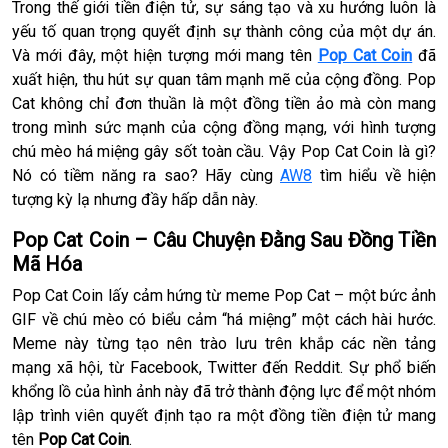
Trong thế giới tiền điện tử, sự sáng tạo và xu hướng luôn là
yếu tố quan trọng quyết định sự thành công của một dự án.
Và mới đây, một hiện tượng mới mang tên
Pop Cat Coin
đã
xuất hiện, thu hút sự quan tâm mạnh mẽ của cộng đồng. Pop
Cat không chỉ đơn thuần là một đồng tiền ảo mà còn mang
trong mình sức mạnh của cộng đồng mạng, với hình tượng
chú mèo há miệng gây sốt toàn cầu. Vậy Pop Cat Coin là gì?
Nó có tiềm năng ra sao? Hãy cùng
AW8
tìm hiểu về hiện
tượng kỳ lạ nhưng đầy hấp dẫn này.
Pop Cat Coin – Câu Chuyện Đằng Sau Đồng Tiền
Mã Hóa
Pop Cat Coin lấy cảm hứng từ meme Pop Cat – một bức ảnh
GIF về chú mèo có biểu cảm “há miệng” một cách hài hước.
Meme này từng tạo nên trào lưu trên khắp các nền tảng
mạng xã hội, từ Facebook, Twitter đến Reddit. Sự phổ biến
khổng lồ của hình ảnh này đã trở thành động lực để một nhóm
lập trình viên quyết định tạo ra một đồng tiền điện tử mang
tên
Pop Cat Coin
.