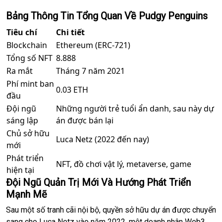
Bảng Thông Tin Tổng Quan Về Pudgy Penguins
Tiêu chí
Chi tiết
Blockchain
Ethereum (ERC-721)
Tổng số NFT
8.888
Ra mắt
Tháng 7 năm 2021
Phí mint ban
0.03 ETH
đầu
Đội ngũ
Những người trẻ tuổi ẩn danh, sau này dự
sáng lập
án được bán lại
Chủ sở hữu
Luca Netz (2022 đến nay)
mới
Phát triển
NFT, đồ chơi vật lý, metaverse, game
hiện tại
Đội Ngũ Quản Trị Mới Và Hướng Phát Triển
Mạnh Mẽ
Sau một số tranh cãi nội bộ, quyền sở hữu dự án được chuyển
sang cho Luca Netz vào năm 2022, một doanh nhân Web3