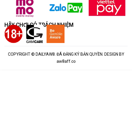
HÃY CHƠI CÓ TRÁCH NHIỆM
COPYRIGHT © DAILYAW8. ĐÃ ĐĂNG KÝ BẢN QUYỀN. DESIGN BY
aw8aff.co