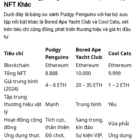
NFT Khác
Dưới đây là bảng so sánh Pudgy Penguins với hai bộ sưu
tập nổi bật khác là Bored Ape Yacht Club và Cool Cats, xét
trên tiêu chí cộng đồng, phát triển thương hiệu và giá trị đầu
tư:
Pudgy
Bored Ape
Tiêu chí
Cool Cats
Penguins
Yacht Club
Blockchain
Ethereum
Ethereum
Ethereum
Tổng NFT
8.888
10.000
9.999
Giá trung bình
4 – 6 ETH
20 – 35 ETH
1 – 2 ETH
(2024)
Tập trung
thương hiệu vật
Mạnh
Trung bình
Yếu
lý
Hoạt động cộng
Tích cực,
Sang trọng,
Vừa phải
đồng
thân thiện
kín đáo
Ứng dụng thực
Đồ chơi,
Sự kiện VIP,
Ứng dụng