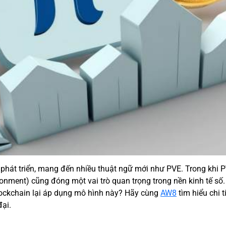
phát triển, mang đến nhiều thuật ngữ mới như PVE. Trong khi P
ronment) cũng đóng một vai trò quan trọng trong nền kinh tế s
blockchain lại áp dụng mô hình này? Hãy cùng
AW8
tìm hiểu chi 
đại.