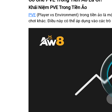
Khái Niệm PVE Trong Tiền Ảo
PVE
(Player vs Environment) trong tiền ảo là m
chơi khác. Điều này có thể áp dụng vào các trò 