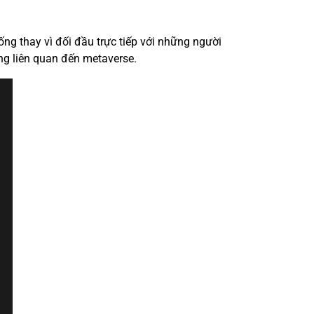
ống thay vì đối đầu trực tiếp với những người
ụng liên quan đến metaverse.