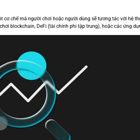
ột cơ chế mà người chơi hoặc người dùng sẽ tương tác với hệ th
chơi blockchain, DeFi (tài chính phi tập trung), hoặc các ứng d