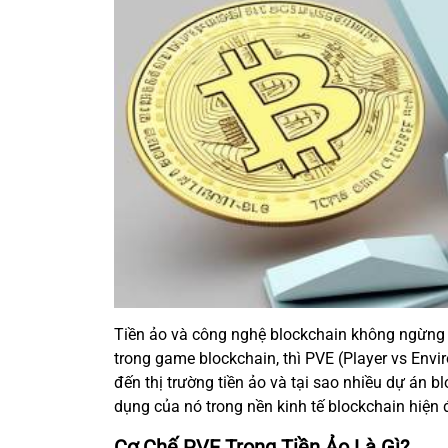
Tiền ảo và công nghệ blockchain không ngừng 
trong game blockchain, thì PVE (Player vs Envi
đến thị trường tiền ảo và tại sao nhiều dự án 
dụng của nó trong nền kinh tế blockchain hiện 
Cơ Chế PVE Trong Tiền Ảo Là Gì?