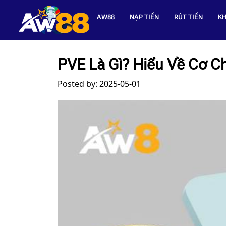
AW88
NẠP TIỀN
RÚT TIỀN
KH
PVE Là Gì? Hiểu Về Cơ C
Posted by: 2025-05-01