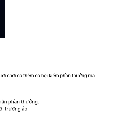
người chơi có thêm cơ hội kiếm phần thưởng mà
nhận phần thưởng.
ôi trường ảo.