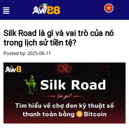
Silk Road là gì và vai trò của nó
trong lịch sử tiền tệ?
Posted by: 2025-06-11