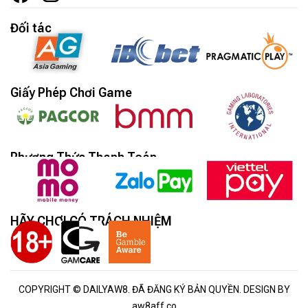
Đối tác
Giấy Phép Chơi Game
Phương Thức Thanh Toán
HÃY CHƠI CÓ TRÁCH NHIỆM
COPYRIGHT © DAILYAW8. ĐÃ ĐĂNG KÝ BẢN QUYỀN. DESIGN BY
aw8aff.co