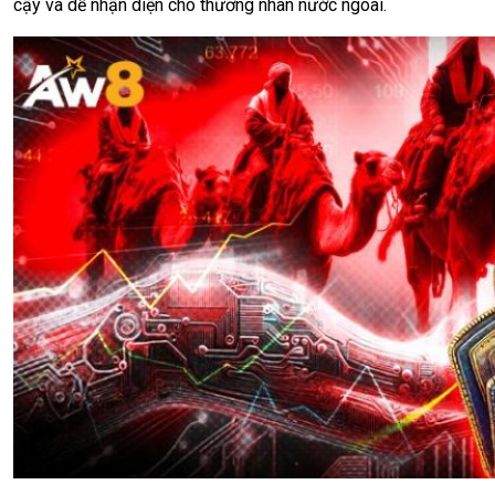
cậy và dễ nhận diện cho thương nhân nước ngoài.