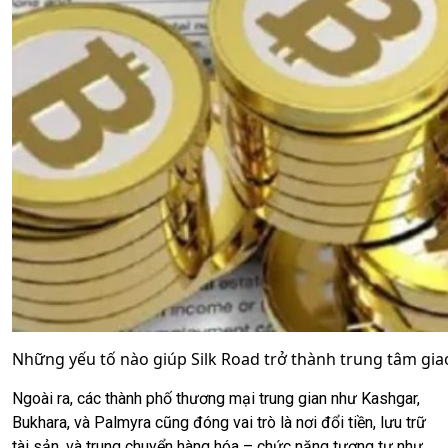
Những yếu tố nào giúp Silk Road trở thành trung tâm giao
Ngoài ra, các thành phố thương mại trung gian như Kashgar,
Bukhara, và Palmyra cũng đóng vai trò là nơi đổi tiền, lưu trữ
tài sản, và trung chuyển hàng hóa – chức năng tương tự như