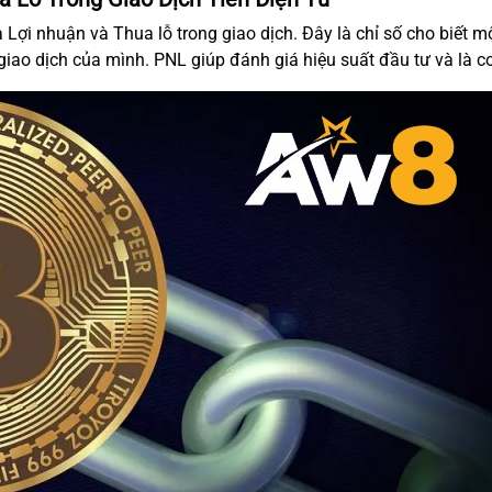
 Lợi nhuận và Thua lỗ trong giao dịch. Đây là chỉ số cho biết 
giao dịch của mình. PNL giúp đánh giá hiệu suất đầu tư và là cơ