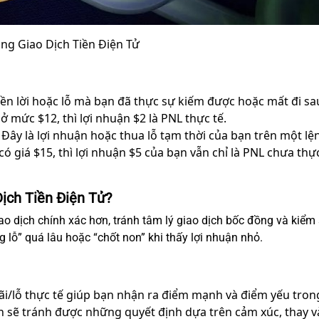
ong Giao Dịch Tiền Điện Tử
iền lời hoặc lỗ mà bạn đã thực sự kiếm được hoặc mất đi sa
 mức $12, thì lợi nhuận $2 là PNL thực tế.
Đây là lợi nhuận hoặc thua lỗ tạm thời của bạn trên một 
ó giá $15, thì lợi nhuận $5 của bạn vẫn chỉ là PNL chưa thực
ịch Tiền Điện Tử?
ao dịch chính xác hơn, tránh tâm lý giao dịch bốc đồng và kiểm 
g lỗ” quá lâu hoặc “chốt non” khi thấy lợi nhuận nhỏ.
ãi/lỗ thực tế giúp bạn nhận ra điểm mạnh và điểm yếu trong
n sẽ tránh được những quyết định dựa trên cảm xúc, thay và