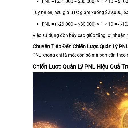
PNL = ($31,000 – $30,000) × 1 × 10 = $10,
Tuy nhiên, nếu giá BTC giảm xuống $29,000, bạn
PNL = ($29,000 – $30,000) × 1 × 10 = -$10
Việc sử dụng đòn bẩy cao giúp tăng lợi nhuận n
Chuyển Tiếp Đến Chiến Lược Quản Lý PNL
PNL không chỉ là một con số mà bạn cần theo dõ
Chiến Lược Quản Lý PNL Hiệu Quả Tro