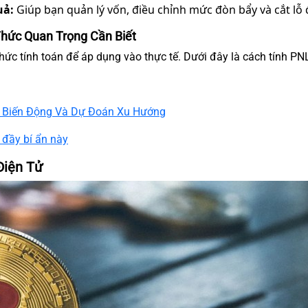
uả:
Giúp bạn quản lý vốn, điều chỉnh mức đòn bẩy và cắt lỗ 
hức Quan Trọng Cần Biết
ức tính toán để áp dụng vào thực tế. Dưới đây là cách tính PNL
i Biến Động Và Dự Đoán Xu Hướng
ử đầy bí ẩn này
Điện Tử