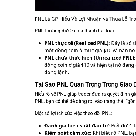
PNL Là Gì? Hiểu Về Lợi Nhuận và Thua Lỗ Tr
PNL thường được chia thành hai loại:
PNL thực tế (Realized PNL):
Đây là số t
một đồng coin ở mức giá $10 và bán nó ở
PNL chưa thực hiện (Unrealized PNL):
đồng coin ở giá $10 và hiện tại nó đang c
đóng lệnh.
Tại Sao PNL Quan Trọng Trong Giao D
Hiểu rõ về PNL giúp trader đưa ra quyết định gi
PNL, bạn có thể dễ dàng rơi vào trạng thái “gồn
Một số lợi ích của việc theo dõi PNL:
Đánh giá hiệu suất đầu tư:
Biết được l
Kiểm soát cảm xúc:
Khi biết rõ PNL, bạ