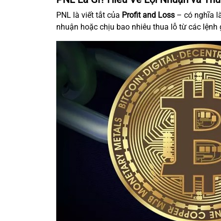
PNL là viết tắt của
Profit and Loss
– có nghĩa là
nhuận hoặc chịu bao nhiêu thua lỗ từ các lệnh 