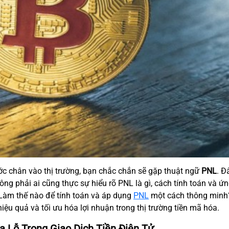
ớc chân vào thị trường, bạn chắc chắn sẽ gặp thuật ngữ
PNL
. Đ
hông phải ai cũng thực sự hiểu rõ PNL là gì, cách tính toán và ứ
? Làm thế nào để tính toán và áp dụng
PNL
một cách thông min
hiệu quả và tối ưu hóa lợi nhuận trong thị trường tiền mã hóa.
a Lỗ Trong Giao Dịch Tiền Điện Tử