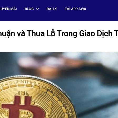
UYẾN MÃI
BLOG
ĐẠI LÝ
TẢI APP AW8
huận và Thua Lỗ Trong Giao Dịch 