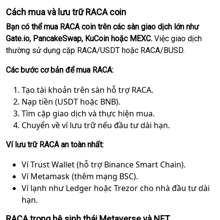
Cách mua và lưu trữ RACA coin
Bạn có thể mua RACA coin trên các sàn giao dịch lớn như
Gate.io, PancakeSwap, KuCoin hoặc MEXC.
Việc giao dịch
thường sử dụng cặp RACA/USDT hoặc RACA/BUSD.
Các bước cơ bản để mua RACA:
Tạo tài khoản trên sàn hỗ trợ RACA.
Nạp tiền (USDT hoặc BNB).
Tìm cặp giao dịch và thực hiện mua.
Chuyển về ví lưu trữ nếu đầu tư dài hạn.
Ví lưu trữ RACA an toàn nhất:
Ví Trust Wallet (hỗ trợ Binance Smart Chain).
Ví Metamask (thêm mạng BSC).
Ví lạnh như Ledger hoặc Trezor cho nhà đầu tư dài
hạn.
RACA trong hệ sinh thái Metaverse và NFT