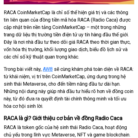
RACA CoinMarketCap là chỉ số thể hiện giá trị và các thông
tin liên quan của đồng tiền mã hóa RACA (Radio Caca) được
cập nhật trên nền tảng CoinMarketCap – một trong những
trang dữ liệu thị trường tiền điện tử uy tín hàng đầu thế giới.
Đây là nơi nhà đầu tư theo dõi giá RACA theo thời gian thực,
vốn hóa thị trường, khối lượng giao dịch, biểu đồ lịch sử và
các chỉ số kỹ thuật quan trọng khác.
Trong bài viết này,
AW8
sẽ cùng khám phá toàn diện về RACA:
từ khái niệm, vị trí trên CoinMarketCap, ứng dụng trong hệ
sinh thái Metaverse, cho đến tiềm năng đầu tư dài hạn.
Những nội dung này giúp nhà đầu tư hiểu rõ hơn về đồng coin
này, từ đó đưa ra quyết định tài chính thông minh và tối ưu
hóa cơ hội sinh lời.
RACA là gì? Giới thiệu cơ bản về đồng Radio Caca
RACA là token gốc của hệ sinh thái Radio Caca, hoạt động
chủ yếu trong lĩnh vực Metaverse, NFT và game blockchain.