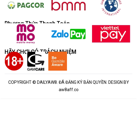
Phương Thức Thanh Toán
HÃY CHƠI CÓ TRÁCH NHIỆM
COPYRIGHT © DAILYAW8. ĐÃ ĐĂNG KÝ BẢN QUYỀN. DESIGN BY
aw8aff.co