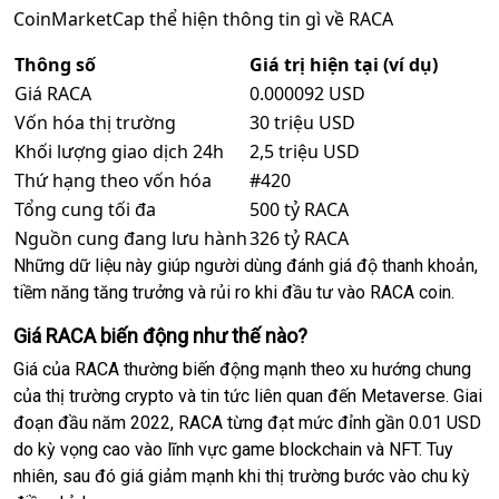
CoinMarketCap thể hiện thông tin gì về RACA
Thông số
Giá trị hiện tại (ví dụ)
Giá RACA
0.000092 USD
Vốn hóa thị trường
30 triệu USD
Khối lượng giao dịch 24h
2,5 triệu USD
Thứ hạng theo vốn hóa
#420
Tổng cung tối đa
500 tỷ RACA
Nguồn cung đang lưu hành
326 tỷ RACA
Những dữ liệu này giúp người dùng đánh giá độ thanh khoản,
tiềm năng tăng trưởng và rủi ro khi đầu tư vào RACA coin.
Giá RACA biến động như thế nào?
Giá của RACA thường biến động mạnh theo xu hướng chung
của thị trường crypto và tin tức liên quan đến Metaverse. Giai
đoạn đầu năm 2022, RACA từng đạt mức đỉnh gần 0.01 USD
do kỳ vọng cao vào lĩnh vực game blockchain và NFT. Tuy
nhiên, sau đó giá giảm mạnh khi thị trường bước vào chu kỳ